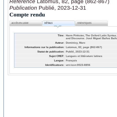
Référence
Latomus, 82, page (862-867)
Publication
Publié, 2023-12-31
Compte rendu
ACCÈS EN LIGNE
DÉTAILS
STATISTIQUES
Titre:
Harm Pinkster, The Oxford Latin Syntax
and Discourse. José Miguel Baños Baños 
Auteur:
Dominicy, Marc
Informations sur la publication:
Latomus, 82, page (862-867)
Statut de publication:
Publié, 2023-12-31
Sujet CREF:
Langues et littérature latines
Langue:
Français
Identificateurs:
urn:issn:0023-8856