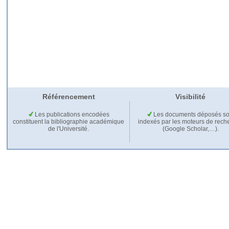
Référencement
Visibilité
Les publications encodées
Les documents déposés so
constituent la bibliographie académique
indexés par les moteurs de rech
de l'Université.
(Google Scholar,…).