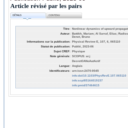
Article révisé par les pairs
DÉTAILS
CONTENU
Titre:
Nonlinear dynamics of upward propagat
Auteur:
Battikh, Mariam; Al Sarraf, Elias; Radis
Denet, Bruno
Informations sur la publication:
Physical Review E, 107, 6, 065110
Statut de publication:
Publié, 2023-06
Sujet CREF:
Physique
Note générale:
SCOPUS: ar.j
DecretOANoAutActif
Langue:
Anglais
Identificateurs:
urn:issn:2470-0045
info:doi/10.1103/PhysRevE.107.065110
info:scp/85164019157
info:pmid/37464615