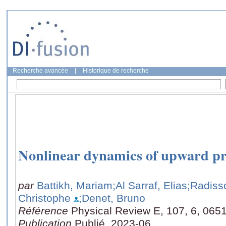
Recherche avancée
|
Historique de recherche
Nonlinear dynamics of upward pr
par
Battikh, Mariam
;Al Sarraf, Elias
;Radiss
Christophe
;Denet, Bruno
Référence
Physical Review E, 107, 6, 065
Publication
Publié, 2023-06