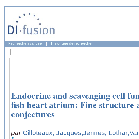
Recherche avancée
|
Historique de recherche
Endocrine and scavenging cell func
fish heart atrium: Fine structure 
conjectures
par
Gilloteaux, Jacques
;Jennes, Lothar
;Va