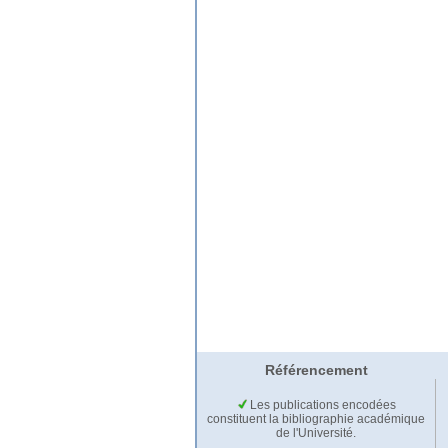
Référencement
Les publications encodées
constituent la bibliographie académique
de l'Université.