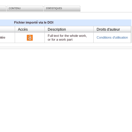
CONTENU
STATISTIQUES
Fichier importé via le DOI
Accès
Description
Droits d'auteur
Full text for the whole work,
liée
Conditions d'utilisation
or for a work part