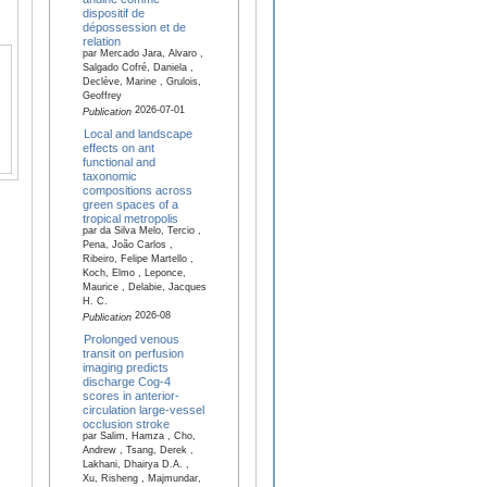
dispositif de
dépossession et de
relation
par Mercado Jara, Alvaro ,
Salgado Cofré, Daniela ,
Declève, Marine , Grulois,
Geoffrey
2026-07-01
Publication
Local and landscape
effects on ant
functional and
taxonomic
compositions across
green spaces of a
tropical metropolis
par da Silva Melo, Tercio ,
Pena, João Carlos ,
Ribeiro, Felipe Martello ,
Koch, Elmo , Leponce,
Maurice , Delabie, Jacques
H. C.
2026-08
Publication
Prolonged venous
transit on perfusion
imaging predicts
discharge Cog-4
scores in anterior-
circulation large-vessel
occlusion stroke
par Salim, Hamza , Cho,
Andrew , Tsang, Derek ,
Lakhani, Dhairya D.A. ,
Xu, Risheng , Majmundar,