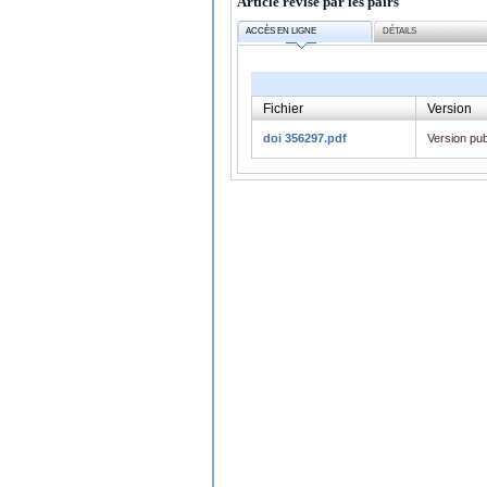
Article révisé par les pairs
ACCÈS EN LIGNE
DÉTAILS
Fichier
Version
doi 356297.pdf
Version pub