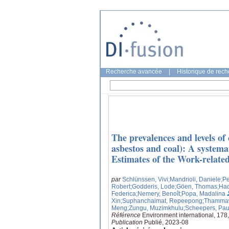
Recherche avancée
|
Historique de rec
The prevalences and levels of 
asbestos and coal): A system
Estimates of the Work-relate
par
Schlünssen, Vivi
;Mandrioli, Daniele
;P
Robert
;Godderis, Lode
;Göen, Thomas
;Had
Federica
;Nemery, Benoît
;Popa, Madalina
Xin
;Suphanchaimat, Repeepong
;Thammaw
Meng
;Zungu, Muzimkhulu
;Scheepers, Paul
Référence
Environment international, 178
Publication
Publié, 2023-08