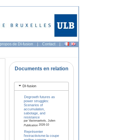
propos de DI-fusion
|
Contact
|
Documents en relation
DI-fusion
Degrowth futures as
power struggles:
Scenarios of
accumulation,
sabotage, and
resistance
par Vastenaekels, Julien
2026-10
Publication
Représenter
l'extractivisme:la coupe
andine comme