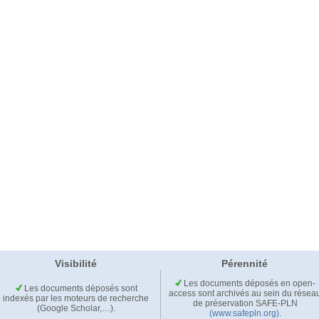
Visibilité
Pérennité
Les documents déposés en open-
Les documents déposés sont
access sont archivés au sein du résea
indexés par les moteurs de recherche
de préservation SAFE-PLN
(Google Scholar,…).
(www.safepln.org)
.