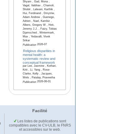
Shyam , Gad, Mona ,
Vagal, Vaibhav , Chamoli,
Shobit , Lalwani, Karthik ,
Hui, Ferdinand , Dmytriw,
Adam Andrew , Guenego,
Adrien , Nael, Kambiz ,
Albers, Gregory W , Heit,
Jeremy J.J. , Faizy, Tobias
Djamsched , Wintermark,
Max , Yedavalli, Vivek
Srikar
2026-07
Publication
Religious disparities in
mental health: a
systematic review and
conceptual framework
par Lee, Jasmine , Kothari,
Kriti , Li, Yang , Rose-
Clarke, Kelly , Jacques,
Wels , Patalay, Praveetha
2026-06-01
Publication
Facilité
Les listes de publications sont
u
compatibles avec le CV-ULB, le FNRS
et accessibles sur le web.