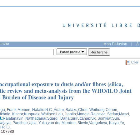
herche
Mon DI-fusion
|
À 
Passe-partout
Citer
occupational exposure to dusts and/or fibres (silica,
atic review and meta-analysis from the WHO/ILO Joint
d Burden of Disease and Injury
ega, Frank
;Momen, Natalie N.C.
;Ádám, Balázs
;Chen, Weihong
;Cohen,
khale, Kishor
;Kunpuek, Watinee
;Lou, Jianlin
;Mandic-Rajcevic, Stefan
;Masci,
;Rajatanavin, Natthadanai
;Sgargi, Daria
;Siriruttanapruk, Somkiat
;Sun,
ijaya, Panithee
;Ujita, Yuka
;van der Mierden, Stevie
;Vangelova, Katya
;Ye,
 P.T.J.
, 107980