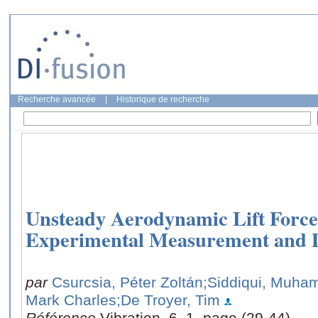
Recherche avancée
|
Historique de recherche
Unsteady Aerodynamic Lift Force
Experimental Measurement and D
par
Csurcsia, Péter Zoltán
;Siddiqui, Muh
Mark Charles
;De Troyer, Tim
Référence
Vibration, 6, 1, page (29-44)