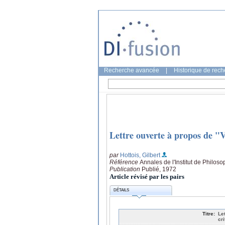
Recherche avancée
|
Historique de rec
Lettre ouverte à propos de "V
par
Hottois, Gilbert
Référence
Annales de l'Institut de Philos
Publication
Publié, 1972
Article révisé par les pairs
DÉTAILS
Titre:
Le
cri