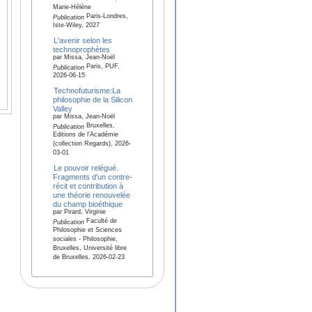
Marie-Hélène
Paris-Londres,
Publication
Iste-Wiley, 2027
L'avenir selon les
technoprophètes
par Missa, Jean-Noël
Paris, PUF,
Publication
2026-06-15
Technofuturisme:La
philosophie de la Silicon
Valley
par Missa, Jean-Noël
Bruxelles,
Publication
Editions de l'Académie
(collection Regards), 2026-
03-01
Le pouvoir relégué.
Fragments d'un contre-
récit et contribution à
une théorie renouvelée
du champ bioéthique
par Pirard, Virginie
Faculté de
Publication
Philosophie et Sciences
sociales - Philosophie,
Bruxelles, Université libre
de Bruxelles, 2026-02-23