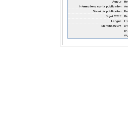
Auteur:
Hot
Informations sur la publication:
An
Statut de publication:
Pu
Sujet CREF:
Bi
Langue:
Fr
Identificateurs:
ur
gh
VA