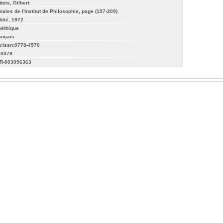
tois, Gilbert
nales de l'Institut de Philosophie, page (197-209)
blié, 1972
oéthique
ançais
n:issn:0778-4570
-0378
R-003096363