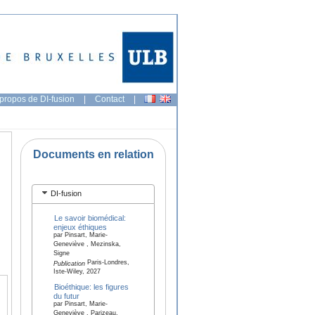
propos de DI-fusion
|
Contact
|
Documents en relation
DI-fusion
Le savoir biomédical:
enjeux éthiques
par Pinsart, Marie-
Geneviève , Mezinska,
Signe
Paris-Londres,
Publication
Iste-Wiley, 2027
Bioéthique: les figures
du futur
par Pinsart, Marie-
Geneviève , Parizeau,