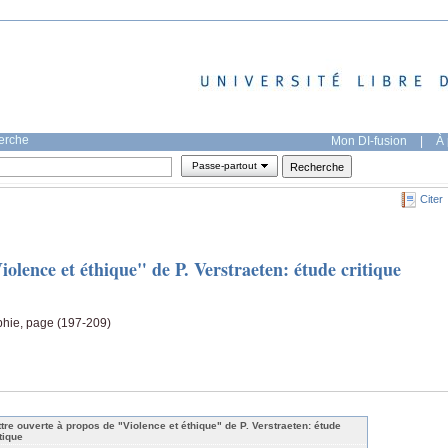
herche
Mon DI-fusion
|
À 
Passe-partout
Citer
iolence et éthique" de P. Verstraeten: étude critique
ophie, page (197-209)
ttre ouverte à propos de "Violence et éthique" de P. Verstraeten: étude
tique