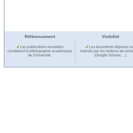
Référencement
Visibilité
Les publications encodées
Les documents déposés so
constituent la bibliographie académique
indexés par les moteurs de rech
de l'Université.
(Google Scholar,…).