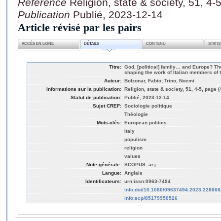
Référence
Religion, state & society, 51, 4
Publication
Publié, 2023-12-14
Article révisé par les pairs
ACCÈS EN LIGNE
DÉTAILS
CONTENU
STATI
Titre:
God, [political] family… and Europe? The
shaping the work of Italian members of
Auteur:
Bolzonar, Fabio; Trino, Noemi
Informations sur la publication:
Religion, state & society, 51, 4-5, page 
Statut de publication:
Publié, 2023-12-14
Sujet CREF:
Sociologie politique
Théologie
Mots-clés:
European politics
Italy
populism
religion
values
Note générale:
SCOPUS: ar.j
Langue:
Anglais
Identificateurs:
urn:issn:0963-7494
info:doi/10.1080/09637494.2023.228666
info:scp/85179950526