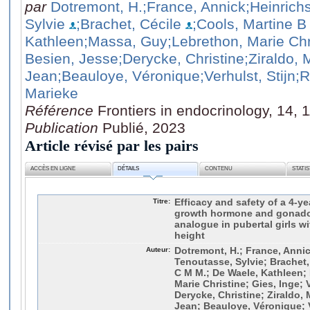
par
Dotremont, H.
;France, Annick
;Heinrich
Sylvie
;Brachet, Cécile
;Cools, Martine B
Kathleen
;Massa, Guy
;Lebrethon, Marie Chr
Besien, Jesse
;Derycke, Christine
;Ziraldo, 
Jean
;Beauloye, Véronique
;Verhulst, Stijn
;
Marieke
Référence
Frontiers in endocrinology, 14,
Publication
Publié, 2023
Article révisé par les pairs
ACCÈS EN LIGNE
DÉTAILS
CONTENU
STATI
Titre:
Efficacy and safety of a 4-y
growth hormone and gonado
analogue in pubertal girls wi
height
Auteur:
Dotremont, H.; France, Annic
Tenoutasse, Sylvie; Brachet,
C M M.; De Waele, Kathleen;
Marie Christine; Gies, Inge;
Derycke, Christine; Ziraldo,
Jean; Beauloye, Véronique; 