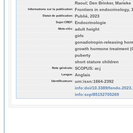
Raoul; Den Brinker, Marieke
Informations sur la publication:
Frontiers in endocrinology, 
Statut de publication:
Publié, 2023
Sujet CREF:
Endocrinologie
Mots-clés:
adult height
girls
gonadotropin-releasing hor
growth hormone treatment (
puberty
short stature children
Note générale:
SCOPUS: ar.j
Langue:
Anglais
Identificateurs:
urn:issn:1664-2392
info:doi/10.3389/fendo.2023
info:scp/85152705269