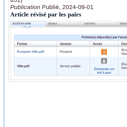
Publication
Publié, 2024-09-01
Article révisé par les pairs
ACCÈS EN LIGNE
DÉTAILS
CONTENU
STATI
Fichier(s) déposé(s) par l'enc
Fichier
Version
Accès
Des
Œuv
Postprint Villo.pdf
Postprint
l'œ
Œuv
Villo.pdf
Version publiée
l'œ
Demander un
tiré à part