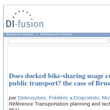
Recherche avancée
|
Historique de recherche
Does docked bike-sharing usage 
public transport? the case of Bru
par
Dobruszkes, Frédéric
;Dzięcielski, Mi
Référence
Transportation planning and tec
851)