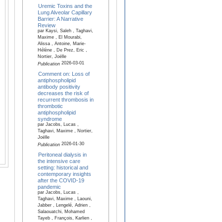
Uremic Toxins and the
Lung Alveolar Capillary
Barrier: A Narrative
Review
par Kaysi, Saleh , Taghavi,
Maxime , El Mourabi,
Alissa , Antoine, Marie-
Hélène , De Prez, Eric ,
Nortier, Joëlle
2026-03-01
Publication
Comment on: Loss of
antiphospholipid
antibody positivity
decreases the risk of
recurrent thrombosis in
thrombotic
antiphospholipid
syndrome
par Jacobs, Lucas ,
Taghavi, Maxime , Nortier,
Joëlle
2026-01-30
Publication
Peritoneal dialysis in
the intensive care
setting: historical and
contemporary insights
after the COVID-19
pandemic
par Jacobs, Lucas ,
Taghavi, Maxime , Laouni,
Jabber , Lengelé, Adrien ,
Salaouatchi, Mohamed
Tayeb , François, Karlien ,