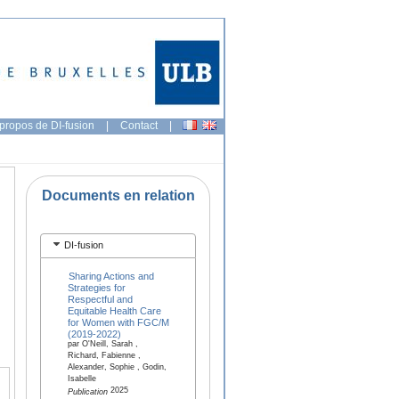
propos de DI-fusion
|
Contact
|
Documents en relation
DI-fusion
Sharing Actions and
Strategies for
Respectful and
Equitable Health Care
for Women with FGC/M
(2019-2022)
par O'Neill, Sarah ,
Richard, Fabienne ,
Alexander, Sophie , Godin,
Isabelle
2025
Publication