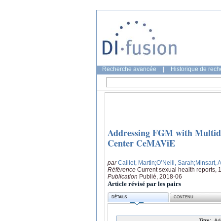
Recherche avancée
|
Historique de rec
Addressing FGM with Multidis
Center CeMAViE
par
Caillet, Martin
;O’Neill, Sarah
;Minsart,
Référence
Current sexual health reports, 
Publication
Publié, 2018-06
Article révisé par les pairs
DÉTAILS
CONTENU
Titre:
Ad