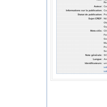
Re
Auteur:
Ca
Informations sur la publication:
Cu
Statut de publication:
Pu
Sujet CREF:
Né
Ob
Gy
Mots-clés:
Cl
Fe
Ge
Mu
Ps
Se
Note générale:
SC
Langue:
An
Identificateurs:
ur
in
in