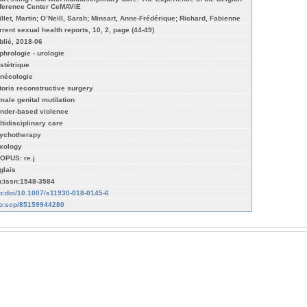
ference Center CeMAViE
illet, Martin; O’Neill, Sarah; Minsart, Anne-Frédérique; Richard, Fabienne
rrent sexual health reports, 10, 2, page (44-49)
blié, 2018-06
phrologie - urologie
stétrique
nécologie
itoris reconstructive surgery
male genital mutilation
nder-based violence
ltidisciplinary care
ychotherapy
xology
OPUS: re.j
glais
n:issn:1548-3584
fo:doi/10.1007/s11930-018-0145-6
fo:scp/85159944280