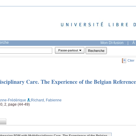
herche
Mon DI-fusion
|
À 
Passe-partout
Citer
ciplinary Care. The Experience of the Belgian Reference
 Anne-Frédérique
;Richard, Fabienne
10, 2, page (44-49)
dressing FGM with Multidisciplinary Care. The Experience of the Belgian