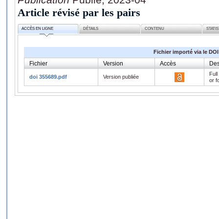
Article révisé par les pairs
ACCÈS EN LIGNE
DÉTAILS
CONTENU
STATI
Fichier importé via le DOI
Fichier
Version
Accès
Des
Full
doi 355689.pdf
Version publiée
or f