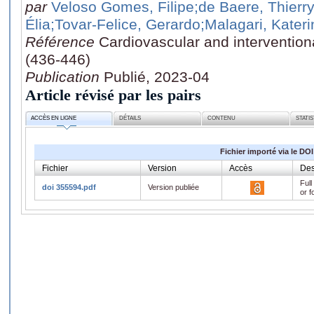
par
Veloso Gomes, Filipe
;de Baere, Thierr
Élia
;Tovar-Felice, Gerardo
;Malagari, Kateri
Référence
Cardiovascular and interventiona
(436-446)
Publication
Publié, 2023-04
Article révisé par les pairs
ACCÈS EN LIGNE
DÉTAILS
CONTENU
STATI
Fichier importé via le DOI
Fichier
Version
Accès
Des
Full
doi 355594.pdf
Version publiée
or f