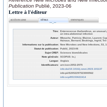
Publication
Publié, 2023-06
Lettre à l'éditeur
ACCÈS EN LIGNE
DÉTAILS
STATISTIQUES
Titre:
Enterococcus thailandicus, an unusual
an intra-abdominal infection
Auteur:
Mbouche, Patricia; Blairon, Laurent; Cu
Hainaux, Bernard; Beukinga, Ingrid; Tré
Informations sur la publication:
New Microbes and New Infections, 53, 
Statut de publication:
Publié, 2023-06
Sujet CREF:
Sciences biomédicales
Note générale:
SCOPUS: le.j
Langue:
Anglais
Identificateurs:
urn:issn:2052-2975
info:doi/10.1016/j.nmni.2023.101137
info:pii/S2052297523000562
info:scp/85153622414