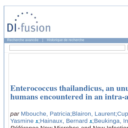
Recherche avancée
|
Historique de recherche
Enterococcus thailandicus, an un
humans encountered in an intra-a
par
Mbouche, Patricia
;Blairon, Laurent
;Cup
Yasmine
;Hainaux, Bernard
;Beukinga, In
Référence
New Microbes and New Infectio