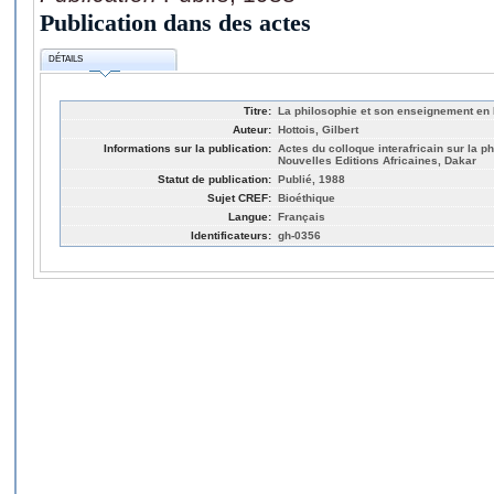
Publication dans des actes
DÉTAILS
Titre:
La philosophie et son enseignement en
Auteur:
Hottois, Gilbert
Informations sur la publication:
Actes du colloque interafricain sur la 
Nouvelles Editions Africaines, Dakar
Statut de publication:
Publié, 1988
Sujet CREF:
Bioéthique
Langue:
Français
Identificateurs:
gh-0356