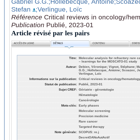
Gabriel G.G.
;Hollebecque, Antoine
;Scoaze
Stefan
;Verlingue, Loïc
Référence
Critical reviews in oncology/he
Publication
Publié, 2023-01
Article révisé par les pairs
ACCÈS EN LIGNE
DÉTAILS
CONTENU
STATI
Titre:
Molecular analysis for refractory rare 
– learnings for the MOSCATO-01 study
Auteur:
Debien, Véronique; Vignot, Stéphane; Ma
G.G.; Hollebecque, Antoine; Scoazec, Je
Verlingue, Loïc
Informations sur la publication:
Critical reviews in oncology/hematolog
Statut de publication:
Publié, 2023-01
Sujet CREF:
Gériatrie - gérontologie
Hématologie
Cancérologie
Mots-clés:
Early phases
Molecular screening
Precision medicine
Rare cancer
Targeted therapy
Note générale:
SCOPUS: re.j
DecretOANoAutActif