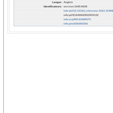
Langue:
Anglais
Identificateurs:
urn:issn:1040-8428
info:doi/10.1016/j.critrevonc.2022.1038
info:pii/S1040842822003122
info:scp/85143489675
info:pmid/36460264