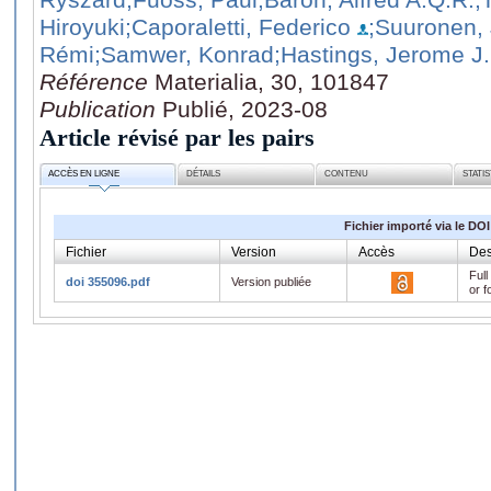
Hiroyuki
;Caporaletti, Federico
;Suuronen, 
Rémi
;Samwer, Konrad
;Hastings, Jerome J.
Référence
Materialia, 30, 101847
Publication
Publié, 2023-08
Article révisé par les pairs
ACCÈS EN LIGNE
DÉTAILS
CONTENU
STATI
Fichier importé via le DOI
Fichier
Version
Accès
Des
Full
doi 355096.pdf
Version publiée
or f