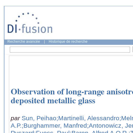
Recherche avancée
|
Historique de recherche
Observation of long-range anisotr
deposited metallic glass
par
Sun, Peihao
;Martinelli, Alessandro
;Mel
A.P.
;Burghammer, Manfred
;Antonowicz, Je
Ryszard
;Fuoss, Paul
;Baron, Alfred A.Q.R.
;