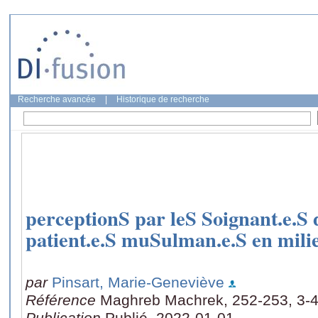
Recherche avancée
|
Historique de recherche
perceptionS par leS Soignant.e.
patient.e.S muSulman.e.S en milie
par
Pinsart, Marie-Geneviève
Référence
Maghreb Machrek, 252-253, 3-4
Publication
Publié, 2022-01-01