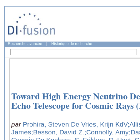
Recherche avancée
|
Historique de recherche
Toward High Energy Neutrino Det
Echo Telescope for Cosmic Rays
par
Prohira, Steven
;De Vries, Krijn KdV
;All
James
;Besson, David Z.
;Connolly, Amy
;Da
Cosmin
;De Kockere, S.
;Frikken, D.
;Hast, C