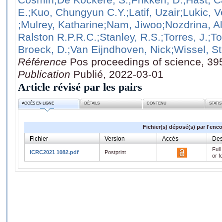
E.
;Kuo, Chungyun C.Y.
;Latif, Uzair
;Lukic, 
;Mulrey, Katharine
;Nam, Jiwoo
;Nozdrina, A
Ralston R.P.R.C.
;Stanley, R.S.
;Torres, J.
;T
Broeck, D.
;Van Eijndhoven, Nick
;Wissel, S
Référence
Pos proceedings of science, 39
Publication
Publié, 2022-03-01
Article révisé par les pairs
ACCÈS EN LIGNE
DÉTAILS
CONTENU
STATI
Fichier(s) déposé(s) par l'enc
Fichier
Version
Accès
Des
Full
ICRC2021 1082.pdf
Postprint
or f