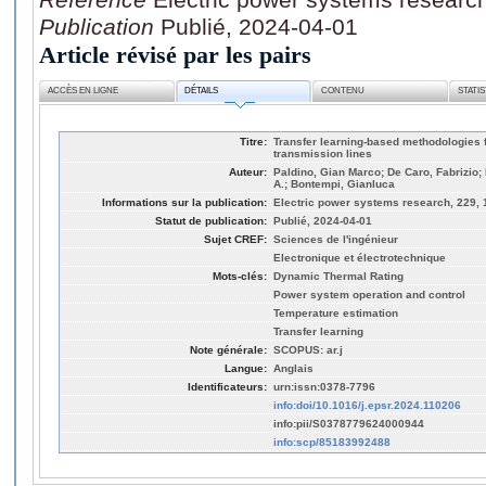
Publication
Publié, 2024-04-01
Article révisé par les pairs
ACCÈS EN LIGNE
DÉTAILS
CONTENU
STATI
Titre:
Transfer learning-based methodologies 
transmission lines
Auteur:
Paldino, Gian Marco; De Caro, Fabrizio;
A.; Bontempi, Gianluca
Informations sur la publication:
Electric power systems research, 229,
Statut de publication:
Publié, 2024-04-01
Sujet CREF:
Sciences de l'ingénieur
Electronique et électrotechnique
Mots-clés:
Dynamic Thermal Rating
Power system operation and control
Temperature estimation
Transfer learning
Note générale:
SCOPUS: ar.j
Langue:
Anglais
Identificateurs:
urn:issn:0378-7796
info:doi/10.1016/j.epsr.2024.110206
info:pii/S0378779624000944
info:scp/85183992488