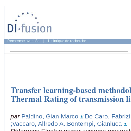
Recherche avancée
|
Historique de recherche
Transfer learning-based methodo
Thermal Rating of transmission l
par
Paldino, Gian Marco
;De Caro, Fabriz
;Vaccaro, Alfredo A.
;Bontempi, Gianluca
Référence
Electric power systems researc