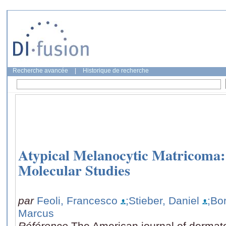
Recherche avancée
|
Historique de recherche
Atypical Melanocytic Matricoma:
Molecular Studies
par
Feoli, Francesco
;Stieber, Daniel
;Bo
Marcus
Référence
The American journal of dermat