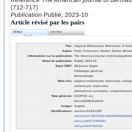
(712-717)
Publication
Publié, 2023-10
Article révisé par les pairs
DÉTAILS
CONTENU
Titre:
Atypical Melanocytic Matricoma: A Case
Auteur:
Feoli, Francesco; Stieber, Daniel; Borm
Informations sur la publication:
The American journal of dermatopatholog
Statut de publication:
Publié, 2023-10
Sujet CREF:
Médecine légale
Pathologie générale
Dermatologie
Mots-clés:
atypical melanocytic matricoma, malig
melanocytic matricoma
pilomatrical carcinoma, comprehensive 
Note générale:
SCOPUS: ar.j
DecretOANoAutActif
Langue:
Anglais
Identificateurs:
urn:issn:0193-1091
info:doi/10.1097/DAD.000000000000249
info:scp/85171900081
info:pmid/37462164