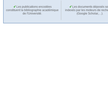
Les publications encodées
Les documents déposés so
constituent la bibliographie académique
indexés par les moteurs de rech
de l'Université.
(Google Scholar,…).