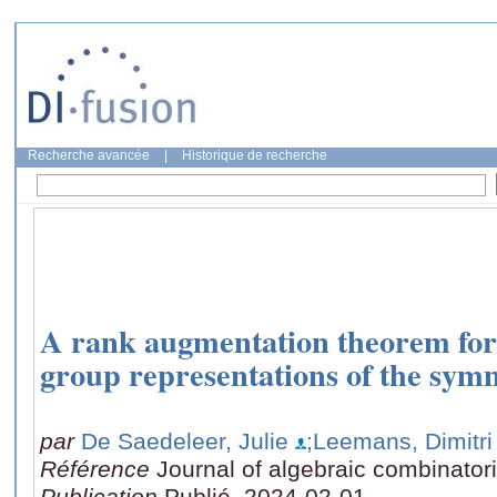
Recherche avancée
|
Historique de recherche
A rank augmentation theorem for 
group representations of the sym
par
De Saedeleer, Julie
;Leemans, Dimitri
Référence
Journal of algebraic combinatori
Publication
Publié, 2024-02-01