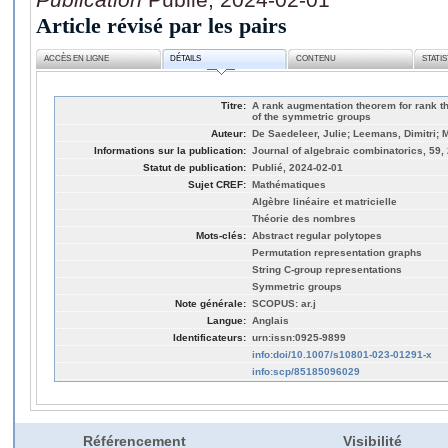
Article révisé par les pairs
ACCÈS EN LIGNE
DÉTAILS
CONTENU
STATI
Titre:
A rank augmentation theorem for rank th
of the symmetric groups
Auteur:
De Saedeleer, Julie; Leemans, Dimitri; 
Informations sur la publication:
Journal of algebraic combinatorics, 59, 
Statut de publication:
Publié, 2024-02-01
Sujet CREF:
Mathématiques
Algèbre linéaire et matricielle
Théorie des nombres
Mots-clés:
Abstract regular polytopes
Permutation representation graphs
String C-group representations
Symmetric groups
Note générale:
SCOPUS: ar.j
Langue:
Anglais
Identificateurs:
urn:issn:0925-9899
info:doi/10.1007/s10801-023-01291-x
info:scp/85185096029
Référencement
Visibilité