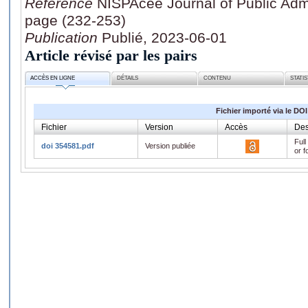
Référence
NISPAcee Journal of Public Admin
page (232-253)
Publication
Publié, 2023-06-01
Article révisé par les pairs
ACCÈS EN LIGNE
DÉTAILS
CONTENU
STATI
Fichier importé via le DOI
Fichier
Version
Accès
Des
Full
doi 354581.pdf
Version publiée
or f