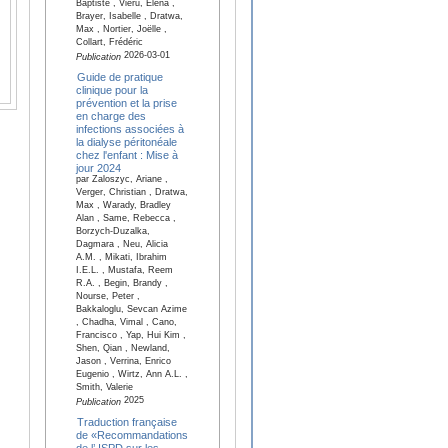
Baptiste , Vieru, Elena ,
Brayer, Isabelle , Dratwa,
Max , Nortier, Joëlle ,
Collart, Frédéric
2026-03-01
Publication
Guide de pratique
clinique pour la
prévention et la prise
en charge des
infections associées à
la dialyse péritonéale
chez l'enfant : Mise à
jour 2024
par Zaloszyc, Ariane ,
Verger, Christian , Dratwa,
Max , Warady, Bradley
Alan , Same, Rebecca ,
Borzych-Duzalka,
Dagmara , Neu, Alicia
A.M. , Mikati, Ibrahim
I.E.L. , Mustafa, Reem
R.A. , Begin, Brandy ,
Nourse, Peter ,
Bakkaloglu, Sevcan Azime
, Chadha, Vimal , Cano,
Francisco , Yap, Hui Kim ,
Shen, Qian , Newland,
Jason , Verrina, Enrico
Eugenio , Wirtz, Ann A.L. ,
Smith, Valerie
2025
Publication
Traduction française
de «Recommandations
de l’ ISPD sur les