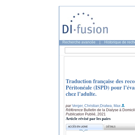
Recherche avancée
|
Historique de rec
Traduction française des reco
Péritonéale (ISPD) pour l’év
chez l’adulte.
par
Verger, Christian
;Dratwa, Max
Référence
Bulletin de la Dialyse à Domici
Publication
Publié, 2021
Article révisé par les pairs
ACCÈS EN LIGNE
DÉTAILS