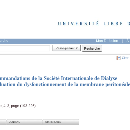
herche
Mon DI-fusion
|
À 
Passe-partout
Citer
mmandations de la Société Internationale de Dialyse
aluation du dysfonctionnement de la membrane péritonéal
le, 4, 3, page (193-226)
CONTENU
STATISTIQUES