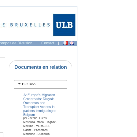
propos de DI-fusion
|
Contact
|
Documents en relation
DI-fusion
e
At Europe’s Migration
Crossroads: Dialysis
Outcomes and
Transplant Access in
patients immigrating to
Belgium
par Jacobs, Lucas ,
Mesquita, Maria , Taghavi,
Maxime , VERKEST,
Carine , Paesmans,
Marianne , Dumoulin,