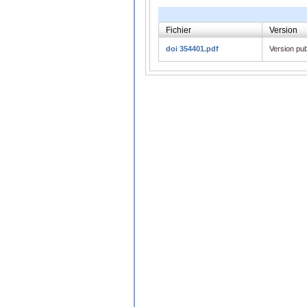
Fichier
Version
doi 354401.pdf
Version pub