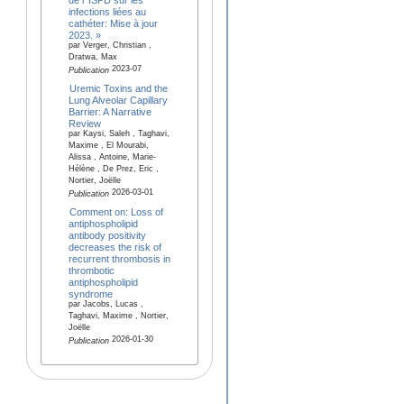
infections liées au
cathéter: Mise à jour
2023. »
par Verger, Christian ,
Dratwa, Max
2023-07
Publication
Uremic Toxins and the
Lung Alveolar Capillary
Barrier: A Narrative
Review
par Kaysi, Saleh , Taghavi,
Maxime , El Mourabi,
Alissa , Antoine, Marie-
Hélène , De Prez, Eric ,
Nortier, Joëlle
2026-03-01
Publication
Comment on: Loss of
antiphospholipid
antibody positivity
decreases the risk of
recurrent thrombosis in
thrombotic
antiphospholipid
syndrome
par Jacobs, Lucas ,
Taghavi, Maxime , Nortier,
Joëlle
2026-01-30
Publication