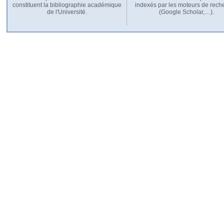
constituent la bibliographie académique
indexés par les moteurs de rech
de l'Université.
(Google Scholar,…).