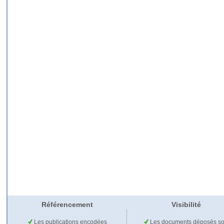
Référencement
Visibilité
Les publications encodées
Les documents déposés so