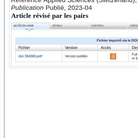
Publication
Publié, 2023-04
Article révisé par les pairs
ACCÈS EN LIGNE
DÉTAILS
CONTENU
STATI
Fichier importé via le DOI
Fichier
Version
Accès
Des
Full
doi 354380.pdf
Version publiée
or f