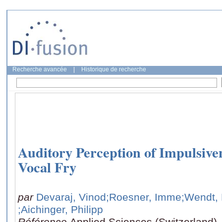
Recherche avancée
|
Historique de recherche
Auditory Perception of Impulsiven
Vocal Fry
par
Devaraj, Vinod
;Roesner, Imme
;Wendt, 
;Aichinger, Philipp
Référence
Applied Sciences (Switzerland),