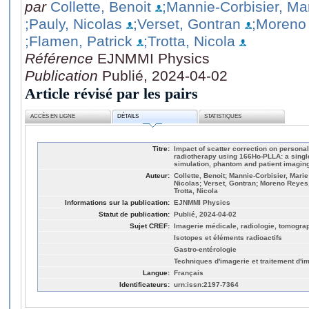
par
Collette, Benoit
;Mannie-Corbisier, Ma
;Pauly, Nicolas
;Verset, Gontran
;Moreno
;Flamen, Patrick
;Trotta, Nicola
Référence
EJNMMI Physics
Publication
Publié, 2024-04-02
Article révisé par les pairs
ACCÈS EN LIGNE
DÉTAILS
STATISTIQUES
Titre:
Impact of scatter correction on personal
radiotherapy using 166Ho‐PLLA: a singl
simulation, phantom and patient imagin
Auteur:
Collette, Benoit; Mannie-Corbisier, Mari
Nicolas; Verset, Gontran; Moreno Reyes,
Trotta, Nicola
Informations sur la publication:
EJNMMI Physics
Statut de publication:
Publié, 2024-04-02
Sujet CREF:
Imagerie médicale, radiologie, tomogra
Isotopes et éléments radioactifs
Gastro-entérologie
Techniques d'imagerie et traitement d'i
Langue:
Français
Identificateurs:
urn:issn:2197-7364