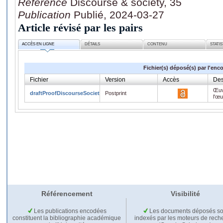
Référence
Discourse & society, 35
Publication
Publié, 2024-03-27
Article révisé par les pairs
ACCÈS EN LIGNE
DÉTAILS
CONTENU
STATI
Fichier(s) déposé(s) par l'enc
Fichier
Version
Accès
Des
Œuv
draftProofDiscourseSociety.pdf
Postprint
l'œ
Référencement
Visibilité
Les publications encodées
Les documents déposés so
constituent la bibliographie académique
indexés par les moteurs de rech