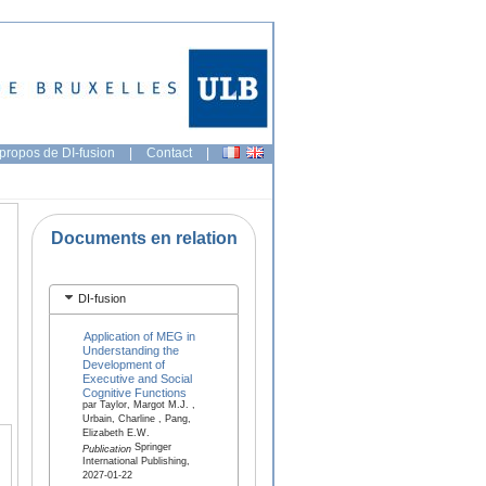
propos de DI-fusion
|
Contact
|
Documents en relation
DI-fusion
Application of MEG in
Understanding the
Development of
Executive and Social
Cognitive Functions
par Taylor, Margot M.J. ,
Urbain, Charline , Pang,
Elizabeth E.W.
Springer
Publication
International Publishing,
2027-01-22