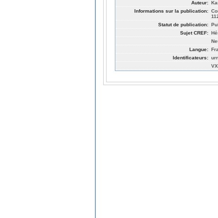
Auteur:
Ka
Informations sur la publication:
Co
11
Statut de publication:
Pu
Sujet CREF:
Hé
Ne
Langue:
Fr
Identificateurs:
ur
VX