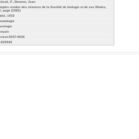
rásek, F.; Demoor, Jean
mptes rendus des séances de la Société de biologie et de ses filiales,
2, page (1582)
blié, 1933
matologie
urologie
ançais
n:issn:0037-9026
-025949