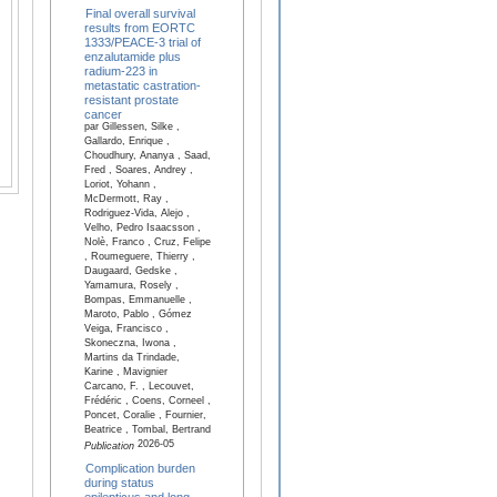
Final overall survival
results from EORTC
1333/PEACE-3 trial of
enzalutamide plus
radium-223 in
metastatic castration-
resistant prostate
cancer
par Gillessen, Silke ,
Gallardo, Enrique ,
Choudhury, Ananya , Saad,
Fred , Soares, Andrey ,
Loriot, Yohann ,
McDermott, Ray ,
Rodriguez-Vida, Alejo ,
Velho, Pedro Isaacsson ,
Nolè, Franco , Cruz, Felipe
, Roumeguere, Thierry ,
Daugaard, Gedske ,
Yamamura, Rosely ,
Bompas, Emmanuelle ,
Maroto, Pablo , Gómez
Veiga, Francisco ,
Skoneczna, Iwona ,
Martins da Trindade,
Karine , Mavignier
Carcano, F. , Lecouvet,
Frédéric , Coens, Corneel ,
Poncet, Coralie , Fournier,
Beatrice , Tombal, Bertrand
2026-05
Publication
Complication burden
during status
epilepticus and long-