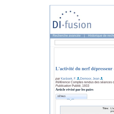
Recherche avancée
|
Historique de rec
L'activité du nerf dépresseur 
par
Karásek, F.
;Demoor, Jean
Référence
Comptes rendus des séances de 
Publication
Publié, 1933
Article révisé par les pairs
DÉTAILS
Titre:
L'
pr