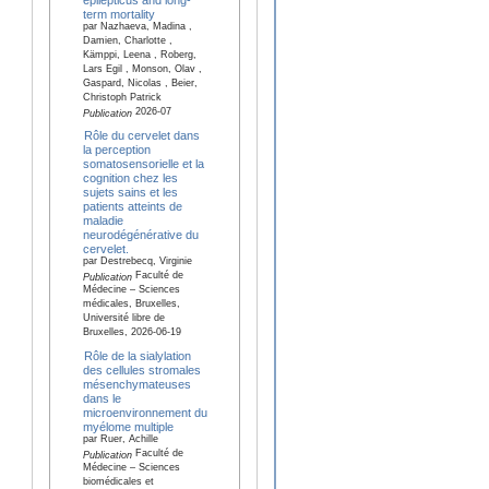
term mortality
par Nazhaeva, Madina ,
Damien, Charlotte ,
Kämppi, Leena , Roberg,
Lars Egil , Monson, Olav ,
Gaspard, Nicolas , Beier,
Christoph Patrick
2026-07
Publication
Rôle du cervelet dans
la perception
somatosensorielle et la
cognition chez les
sujets sains et les
patients atteints de
maladie
neurodégénérative du
cervelet.
par Destrebecq, Virginie
Faculté de
Publication
Médecine – Sciences
médicales, Bruxelles,
Université libre de
Bruxelles, 2026-06-19
Rôle de la sialylation
des cellules stromales
mésenchymateuses
dans le
microenvironnement du
myélome multiple
par Ruer, Achille
Faculté de
Publication
Médecine – Sciences
biomédicales et