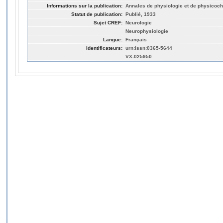
Informations sur la publication:
Annales de physiologie et de physicochi
Statut de publication:
Publié, 1933
Sujet CREF:
Neurologie
Neurophysiologie
Langue:
Français
Identificateurs:
urn:issn:0365-5644
VX-025950