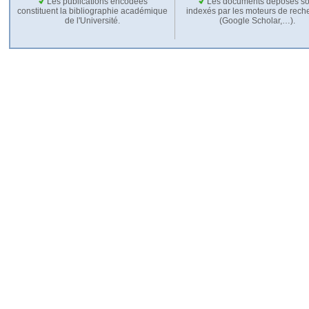
Les publications encodées
Les documents déposés so
constituent la bibliographie académique
indexés par les moteurs de rech
de l'Université.
(Google Scholar,…).