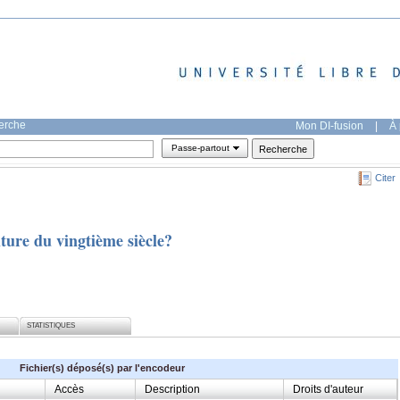
herche
Mon DI-fusion
|
À 
Passe-partout
Citer
lture du vingtième siècle?
STATISTIQUES
Fichier(s) déposé(s) par l'encodeur
Accès
Description
Droits d'auteur