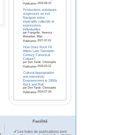
2024-08-10
Publication
Productions artistiques
ouïghoures en exil.
Naviguer entre
impératifs collectifs et
expressions
individuelles.
par Frangville, Vanessa ,
Mukadasi, Mijiti
2027-07-01
Publication
How Does Rock Fit
Within Late-Twentieth-
Century Canonical
Culture?
par Den Tandt, Christophe
2024-03-22
Publication
Cultural Appropriation
and Interethnic
Empowerment in 1950s
Rock and Roll
par Den Tandt, Christophe
2024-07-26
Publication
Facilité
Les listes de publications sont
u