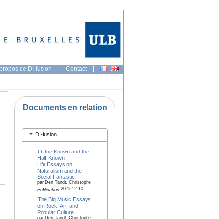
propos de DI-fusion
|
Contact
|
Documents en relation
DI-fusion
Of the Known and the
Half-Known
Life:Essays on
Naturalism and the
Social Fantastic
par Den Tandt, Christophe
2025-12-10
Publication
The Big Music:Essays
on Rock, Art, and
Popular Culture
par Den Tandt, Christophe