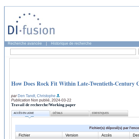
Recherche avancée
|
Historique de recherche
How Does Rock Fit Within Late-Twentieth-Century 
par
Den Tandt, Christophe
Publication
Non publié, 2024-03-22
Travail de recherche/Working paper
ACCÈS EN LIGNE
DÉTAILS
STATISTIQUES
Fichier(s) déposé(s) par l'enc
Fichier
Version
Accès
Des