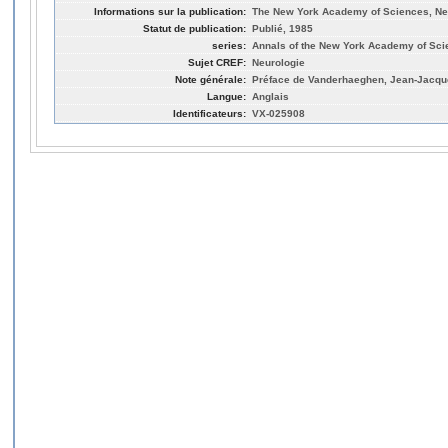
Informations sur la publication:
The New York Academy of Sciences, Ne
Statut de publication:
Publié, 1985
series:
Annals of the New York Academy of Sci
Sujet CREF:
Neurologie
Note générale:
Préface de Vanderhaeghen, Jean-Jacque
Langue:
Anglais
Identificateurs:
VX-025908