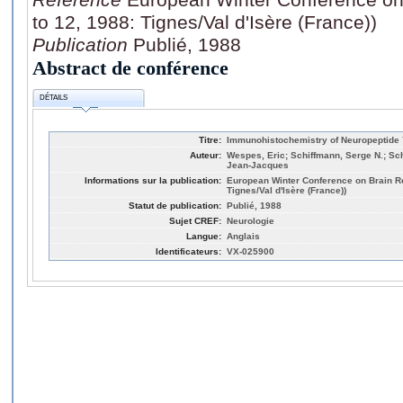
to 12, 1988: Tignes/Val d'Isère (France))
Publication
Publié, 1988
Abstract de conférence
DÉTAILS
Titre:
Immunohistochemistry of Neuropeptide 
Auteur:
Wespes, Eric; Schiffmann, Serge N.; S
Jean-Jacques
Informations sur la publication:
European Winter Conference on Brain Re
Tignes/Val d'Isère (France))
Statut de publication:
Publié, 1988
Sujet CREF:
Neurologie
Langue:
Anglais
Identificateurs:
VX-025900