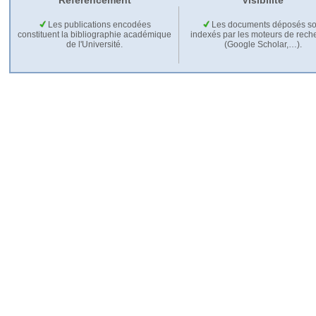
Référencement
Visibilité
Les publications encodées
Les documents déposés so
constituent la bibliographie académique
indexés par les moteurs de rech
de l'Université.
(Google Scholar,…).