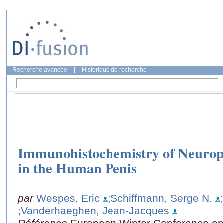
Recherche avancée
|
Historique de recherche
Immunohistochemistry of Neurop
in the Human Penis
par
Wespes, Eric
;Schiffmann, Serge N.
;Vanderhaeghen, Jean-Jacques
Référence
European Winter Conference on