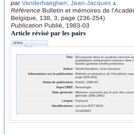
par
Vanderhaeghen, Jean-Jacques
Référence
Bulletin et mémoires de l'Acad
Belgique, 138, 3, page (236-254)
Publication
Publié, 1983-03
Article révisé par les pairs
DÉTAILS
Titre:
Découverte dans le système nerveux ce
peptidiques uniquement connues dans l'a
famille gastrine-cholécystokinine
Auteur:
Vanderhaeghen, Jean-Jacques
Informations sur la publication:
Bulletin et mémoires de l'Académie roy
page (236-254)
Statut de publication:
Publié, 1983-03
Sujet CREF:
Neurologie
Note générale:
Mémoire couronné par le prix des concou
(période 1980-1981)
Langue:
Français
Identificateurs:
urn:issn:0377-8231
VX-025967