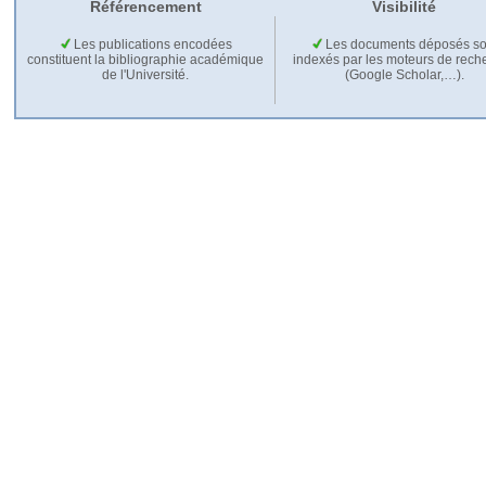
Référencement
Visibilité
Les publications encodées
Les documents déposés so
constituent la bibliographie académique
indexés par les moteurs de rech
de l'Université.
(Google Scholar,…).