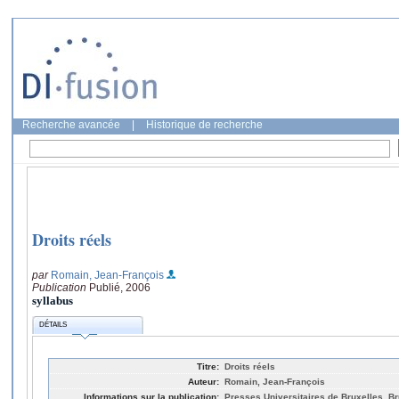
Recherche avancée
|
Historique de recherche
Droits réels
par
Romain, Jean-François
Publication
Publié, 2006
syllabus
DÉTAILS
Titre:
Droits réels
Auteur:
Romain, Jean-François
Informations sur la publication:
Presses Universitaires de Bruxelles, Br