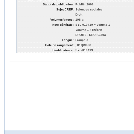
Statut de publication:
Publié, 2006
Sujet CREF:
Sciences sociales
Droit
Volumes/pages:
198 p.
Note générale:
SYL-010419 = Volume 1
Volume 1 : Théorie
DROIT3 - DROI-C-304
Langue:
Français
Cote de rangement:
, 01Q/9638
Identificateurs:
SYL-010419