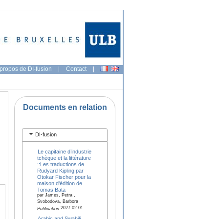
propos de DI-fusion
|
Contact
|
Documents en relation
DI-fusion
Le capitaine d’industrie
tchèque et la littérature
::Les traductions de
Rudyard Kipling par
Otokar Fischer pour la
maison d'édition de
Tomas Bata
par James, Petra ,
Svobodova, Barbora
2027-02-01
Publication
Arabic and Swahili