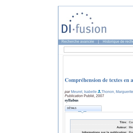
Recherche avancée
|
Historique de rec
Compréhension de textes en an
par
Meuret, Isabelle
;Thonon, Marguerit
Publication
Publié, 2007
syllabus
DÉTAILS
Titre:
Co
Auteur:
Me
Informations sur la publication:
Pr