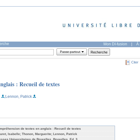
herche
Mon DI-fusion
|
À 
Passe-partout
Citer
glais : Recueil de textes
e
;Lennon, Patrick
mpréhension de textes en anglais : Recueil de textes
uret, Isabelle; Thonon, Marguerite; Lennon, Patrick
esses Universitaires de Bruxelles, Bruxelles, Ed. 3