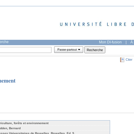
herche
Mon DI-fusion
|
À 
Passe-partout
Citer
nnement
riculture, forêts et environnement
dden, Bernard
esses Universitaires de Bruxelles, Bruxelles, Ed. 5