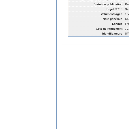
Statut de publication:
Pu
Sujet CREF:
Sc
Volumes/pages:
1 v
Note générale:
GE
Langue:
Fr
Cote de rangement:
, 
Identificateurs:
SY