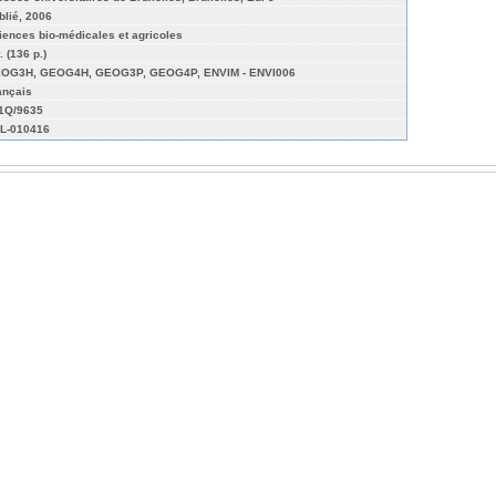
blié, 2006
iences bio-médicales et agricoles
. (136 p.)
OG3H, GEOG4H, GEOG3P, GEOG4P, ENVIM - ENVI006
ançais
01Q/9635
L-010416