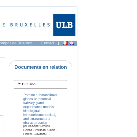
propos de DI-fusion
|
Contact
|
Documents en relation
DI-fusion
Porcine submandibular
glands as potential
salivary gland
experimental models:
histological,
immunohistochemical,
and ultrastructural
characterization
par Ab’Sáber Simões,
Helena , Pelissari, Cibele ,
Florezi, Giovanna P ,