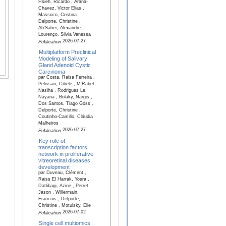
Hsieh, Ricardo , Arana-
Chavez, Victor Elias ,
Massoco, Cristina ,
Delporte, Christine ,
Ab’Saber, Alexandre ,
Lourenço, Silvia Vanessa
2026-07-27
Publication
Multiplatform Preclinical
Modeling of Salivary
Gland Adenoid Cystic
Carcinoma
par Costa, Raisa Ferreira ,
Pelissari, Cibele , M'Rabet,
Nasiha , Rodrigues Lé,
Nayana , Bolaky, Nargis ,
Dos Santos, Tiago Góss ,
Delporte, Christine ,
Coutinho-Camillo, Cláudia
Malheiros
2026-07-27
Publication
Key role of
transcription factors
network in proliferative
vitreoretinal diseases
development
par Duveau, Clément ,
Raiss El Harrak, Yosra ,
Datlibagi, Azine , Perret,
Jason , Willermain,
Francois , Delporte,
Christine , Motulsky, Elie
2026-07-02
Publication
Single cell multiomics