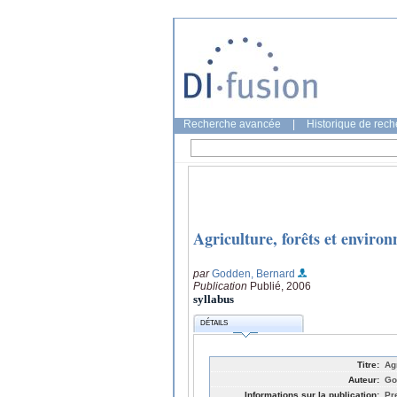
Recherche avancée
|
Historique de rec
Agriculture, forêts et enviro
par
Godden, Bernard
Publication
Publié, 2006
syllabus
DÉTAILS
Titre:
Ag
Auteur:
Go
Informations sur la publication:
Pr