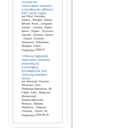
unravel the
transcription networks
controlling the different
EMT tumor states.
par Pérez González,
Andrea , Windels, Gabriel ,
Bévant, Kevin , Lengrand,
Justine , Lemaire, Sophie ,
Moers, Virginie , Scozzaro,
Samuel , Debroux, Ulysse
, Dubois, Christine ,
Vanuytven, Sebastiaan ,
Blanpain, Cédric
2026-07
Publication
Chitosan biguanide
attenuates methanol
poisoning by
scavenging
formaldehyde and
reducing oxidative
stress
par Alimoradi, Houman ,
Abrishami, Amir ,
Ghaffarian-Bahraman, Ali ,
Fallah, Anita , Babacian,
Mohammad ,
Khademalhosseini,
Morteza , Babaee,
Abdolreza , Delporte,
Christine , Razmi, Ali
2026-06-30
Publication