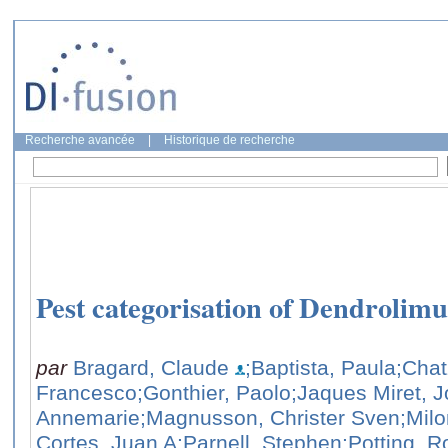
Recherche avancée
|
Historique de recherche
Pest categorisation of Dendrolim
par
Bragard, Claude
;Baptista, Paula
;Chat
Francesco
;Gonthier, Paolo
;Jaques Miret, 
Annemarie
;Magnusson, Christer Sven
;Mil
Cortes, Juan A
;Parnell, Stephen
;Potting, R