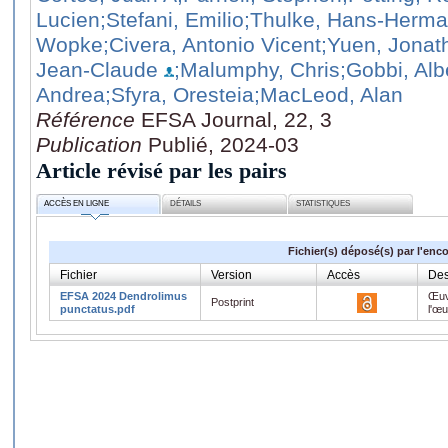
Lucien
;Stefani, Emilio
;Thulke, Hans‐Herm
Wopke
;Civera, Antonio Vicent
;Yuen, Jonat
Jean-Claude
;Malumphy, Chris
;Gobbi, Alb
Andrea
;Sfyra, Oresteia
;MacLeod, Alan
Référence
EFSA Journal, 22, 3
Publication
Publié, 2024-03
Article révisé par les pairs
ACCÈS EN LIGNE
DÉTAILS
STATISTIQUES
Fichier(s) déposé(s) par l'enc
Fichier
Version
Accès
Des
EFSA 2024 Dendrolimus
Œuv
Postprint
punctatus.pdf
l'œ