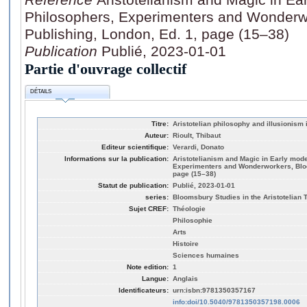
Philosophers, Experimenters and Wonderw
Publishing, London, Ed. 1, page (15–38)
Publication
Publié, 2023-01-01
Partie d'ouvrage collectif
DÉTAILS
Titre:
Aristotelian philosophy and illusionism
Auteur:
Rioult, Thibaut
Editeur scientifique:
Verardi, Donato
Informations sur la publication:
Aristotelianism and Magic in Early mod
Experimenters and Wonderworkers, Bloo
page (15–38)
Statut de publication:
Publié, 2023-01-01
series:
Bloomsbury Studies in the Aristotelian T
Sujet CREF:
Théologie
Philosophie
Arts
Histoire
Sciences humaines
Note edition:
1
Langue:
Anglais
Identificateurs:
urn:isbn:9781350357167
info:doi/10.5040/9781350357198.0006