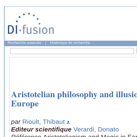
Recherche avancée
|
Historique de recherche
Aristotelian philosophy and illusi
Europe
par
Rioult, Thibaut
Editeur scientifique
Verardi, Donato
Référence
Aristotelianism and Magic in Ea