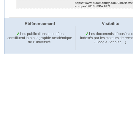
https://www.bloomsbury.com/us/aristote
europe-9781350357167/
Référencement
Visibilité
Les publications encodées
Les documents déposés so
constituent la bibliographie académique
indexés par les moteurs de rech
de l'Université.
(Google Scholar,…).