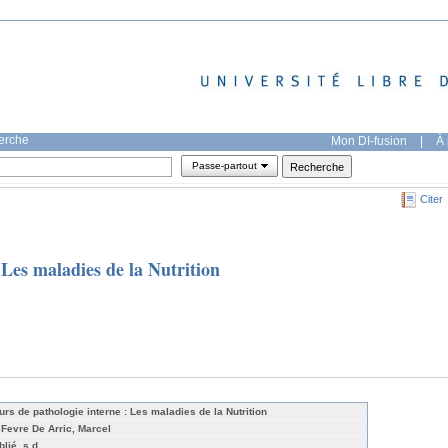
herche
Mon DI-fusion
|
À 
Passe-partout
Citer
 Les maladies de la Nutrition
urs de pathologie interne : Les maladies de la Nutrition
 Fevre De Arric, Marcel
lié, s.d.