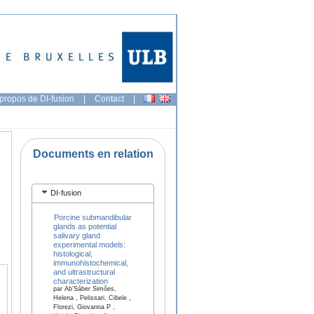
propos de DI-fusion
|
Contact
|
Documents en relation
DI-fusion
Porcine submandibular
glands as potential
salivary gland
experimental models:
histological,
immunohistochemical,
and ultrastructural
characterization
par Ab’Sáber Simões,
Helena , Pelissari, Cibele ,
Florezi, Giovanna P ,