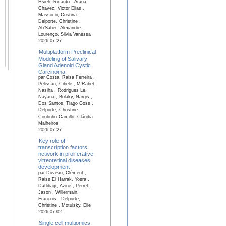
Hsieh, Ricardo , Arana-
Chavez, Victor Elias ,
Massoco, Cristina ,
Delporte, Christine ,
Ab’Saber, Alexandre ,
Lourenço, Silvia Vanessa
2026-07-27
Multiplatform Preclinical
Modeling of Salivary
Gland Adenoid Cystic
Carcinoma
par Costa, Raisa Ferreira ,
Pelissari, Cibele , M'Rabet,
Nasiha , Rodrigues Lé,
Nayana , Bolaky, Nargis ,
Dos Santos, Tiago Góss ,
Delporte, Christine ,
Coutinho-Camillo, Cláudia
Malheiros
2026-07-27
Key role of
transcription factors
network in proliferative
vitreoretinal diseases
development
par Duveau, Clément ,
Raiss El Harrak, Yosra ,
Datlibagi, Azine , Perret,
Jason , Willermain,
Francois , Delporte,
Christine , Motulsky, Elie
2026-07-02
Single cell multiomics