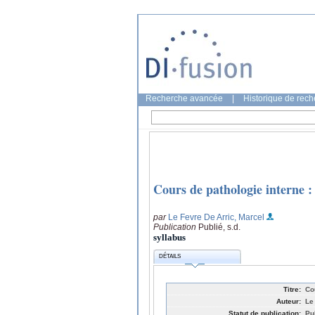
Recherche avancée
|
Historique de rec
Cours de pathologie interne :
par
Le Fevre De Arric, Marcel
Publication
Publié, s.d.
syllabus
DÉTAILS
Titre:
Co
Auteur:
Le
Statut de publication:
Pub