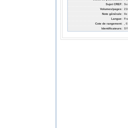
Sujet CREF:
Sc
Volumes/pages:
21
Note générale:
IIe
Langue:
Fr
Cote de rangement:
, 
Identificateurs:
SY