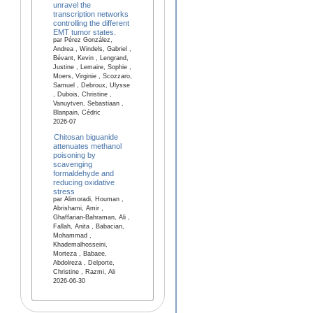
unravel the
transcription networks
controlling the different
EMT tumor states.
par Pérez González,
Andrea , Windels, Gabriel ,
Bévant, Kevin , Lengrand,
Justine , Lemaire, Sophie ,
Moers, Virginie , Scozzaro,
Samuel , Debroux, Ulysse
, Dubois, Christine ,
Vanuytven, Sebastiaan ,
Blanpain, Cédric
2026-07
Chitosan biguanide
attenuates methanol
poisoning by
scavenging
formaldehyde and
reducing oxidative
stress
par Alimoradi, Houman ,
Abrishami, Amir ,
Ghaffarian-Bahraman, Ali ,
Fallah, Anita , Babacian,
Mohammad ,
Khademalhosseini,
Morteza , Babaee,
Abdolreza , Delporte,
Christine , Razmi, Ali
2026-06-30