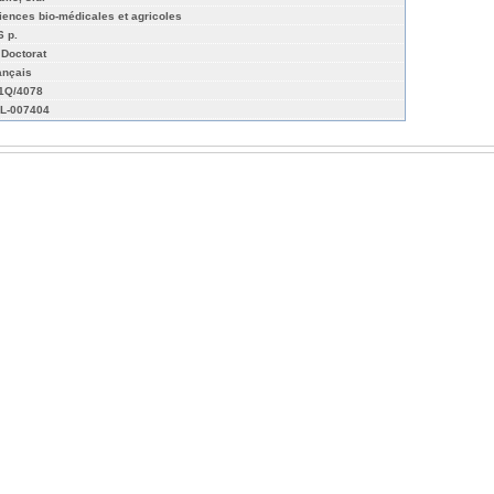
iences bio-médicales et agricoles
6 p.
 Doctorat
ançais
01Q/4078
L-007404