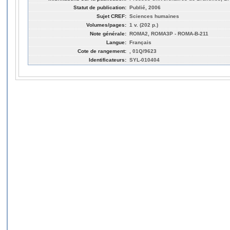
Statut de publication:
Publié, 2006
Sujet CREF:
Sciences humaines
Volumes/pages:
1 v. (202 p.)
Note générale:
ROMA2, ROMA3P - ROMA-B-211
Langue:
Français
Cote de rangement:
, 01Q/9623
Identificateurs:
SYL-010404