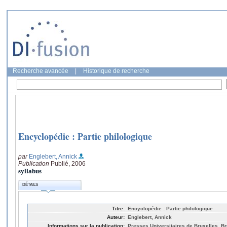
Recherche avancée
|
Historique de recherche
Encyclopédie : Partie philologique
par
Englebert, Annick
Publication
Publié, 2006
syllabus
DÉTAILS
Titre:
Encyclopédie : Partie philologique
Auteur:
Englebert, Annick
Informations sur la publication:
Presses Universitaires de Bruxelles, Br