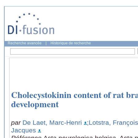
Recherche avancée
|
Historique de recherche
Cholecystokinin content of rat br
development
par
De Laet, Marc-Henri
;Lotstra, Françoi
Jacques
Référence
Acta neurologica belgica, Acta n