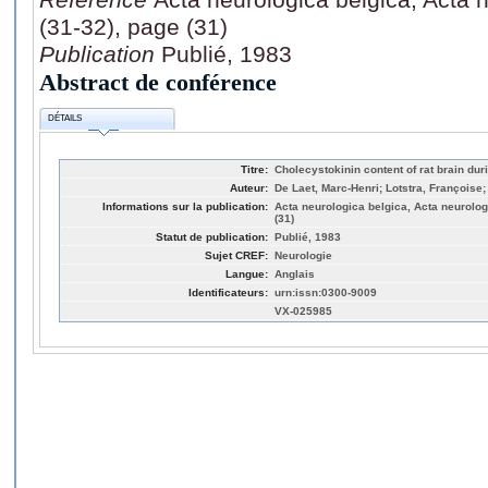
(31-32), page (31)
Publication
Publié, 1983
Abstract de conférence
DÉTAILS
Titre:
Cholecystokinin content of rat brain du
Auteur:
De Laet, Marc-Henri; Lotstra, François
Informations sur la publication:
Acta neurologica belgica, Acta neurologi
(31)
Statut de publication:
Publié, 1983
Sujet CREF:
Neurologie
Langue:
Anglais
Identificateurs:
urn:issn:0300-9009
VX-025985