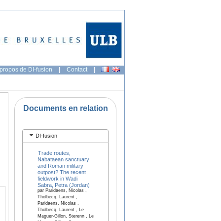
propos de DI-fusion
|
Contact
|
Documents en relation
DI-fusion
Trade routes,
Nabataean sanctuary
and Roman military
outpost? The recent
fieldwork in Wadi
Sabra, Petra (Jordan)
par Paridaens, Nicolas ,
Tholbecq, Laurent ,
Paridaens, Nicolas ,
Tholbecq, Laurent , Le
Maguer-Gillon, Sterenn , Le