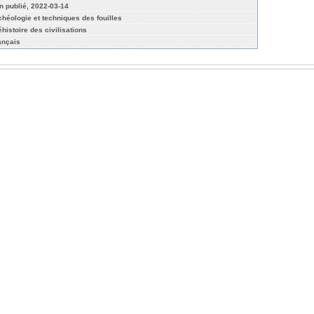
n publié, 2022-03-14
chéologie et techniques des fouilles
éhistoire des civilisations
ançais