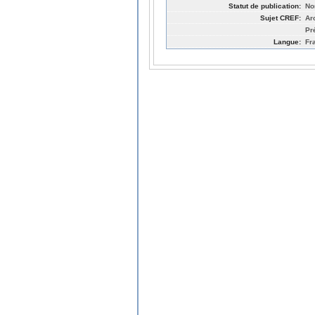
Statut de publication:
No
Sujet CREF:
Ar
Pr
Langue:
Fr