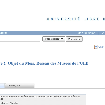
herche
Mon DI-fusion
|
À 
Passe-partout
Citer
ire !: Objet du Mois. Réseau des Musées de l’ULB
STATISTIQUES
us le Solbosch, la Préhistoire !: Objet du Mois. Réseau des Musées de
ULB
ridaens, Nicolas