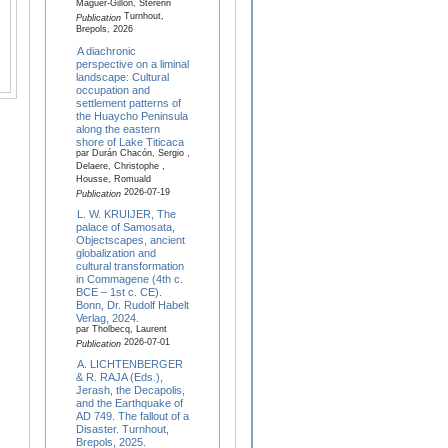
Maguer-Gillon, Sterenn
Turnhout,
Publication
Brepols, 2026
A diachronic
perspective on a liminal
landscape: Cultural
occupation and
settlement patterns of
the Huaycho Peninsula
along the eastern
shore of Lake Titicaca
par Durán Chacón, Sergio ,
Delaere, Christophe ,
Housse, Romuald
2026-07-19
Publication
L. W. KRUIJER, The
palace of Samosata,
Objectscapes, ancient
globalization and
cultural transformation
in Commagene (4th c.
BCE – 1st c. CE).
Bonn, Dr. Rudolf Habelt
Verlag, 2024.
par Tholbecq, Laurent
2026-07-01
Publication
A. LICHTENBERGER
& R. RAJA (Eds.),
Jerash, the Decapolis,
and the Earthquake of
AD 749. The fallout of a
Disaster. Turnhout,
Brepols, 2025.