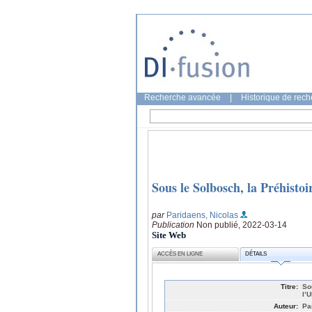
Recherche avancée
|
Historique de rec
Sous le Solbosch, la Préhisto
par
Paridaens, Nicolas
Publication
Non publié, 2022-03-14
Site Web
ACCÈS EN LIGNE
DÉTAILS
Titre:
So
l’
Auteur:
Pa