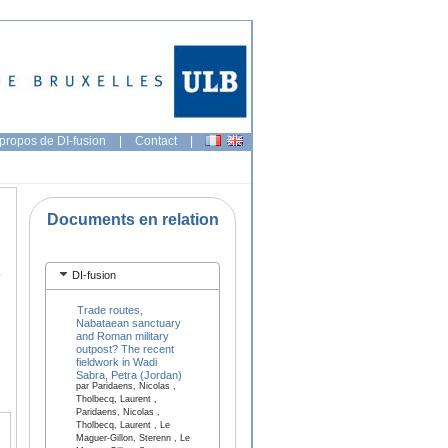
propos de DI-fusion
|
Contact
|
Documents en relation
u
DI-fusion
Trade routes,
Nabataean sanctuary
and Roman military
outpost? The recent
fieldwork in Wadi
Sabra, Petra (Jordan)
par Paridaens, Nicolas ,
Tholbecq, Laurent ,
Paridaens, Nicolas ,
Tholbecq, Laurent , Le
Maguer-Gillon, Sterenn , Le