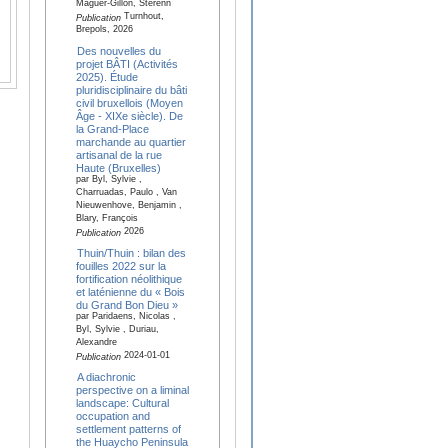
Maguer-Gillon, Sterenn
Turnhout,
Publication
Brepols, 2026
Des nouvelles du
projet BÂTI (Activités
2025). Étude
pluridisciplinaire du bâti
civil bruxellois (Moyen
Âge - XIXe siècle). De
la Grand-Place
marchande au quartier
artisanal de la rue
Haute (Bruxelles)
par Byl, Sylvie ,
Charruadas, Paulo , Van
Nieuwenhove, Benjamin ,
Blary, François
2026
Publication
Thuin/Thuin : bilan des
fouilles 2022 sur la
fortification néolithique
et laténienne du « Bois
du Grand Bon Dieu »
par Paridaens, Nicolas ,
Byl, Sylvie , Duriau,
Alexandre
2024-01-01
Publication
A diachronic
perspective on a liminal
landscape: Cultural
occupation and
settlement patterns of
the Huaycho Peninsula