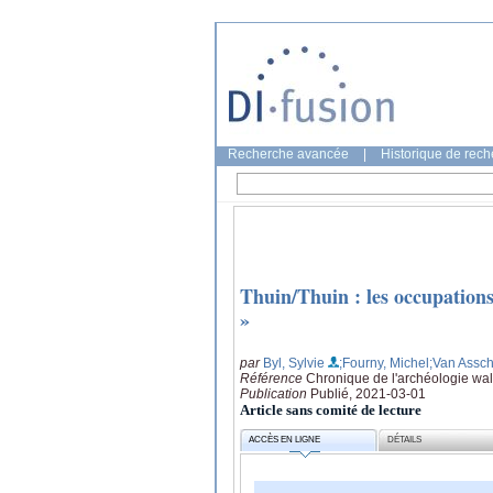
Recherche avancée
|
Historique de rec
Thuin/Thuin : les occupation
»
par
Byl, Sylvie
;Fourny, Michel
;Van Assch
Référence
Chronique de l'archéologie wal
Publication
Publié, 2021-03-01
Article sans comité de lecture
ACCÈS EN LIGNE
DÉTAILS