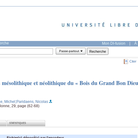
herche
Mon DI-fusion
|
À 
Passe-partout
Citer
s mésolithique et néolithique du « Bois du Grand Bon Die
e, Michel
;Paridaens, Nicolas
lonne, 29, page (62-68)
STATISTIQUES
Fichier(s) déposé(s) par l'encodeur