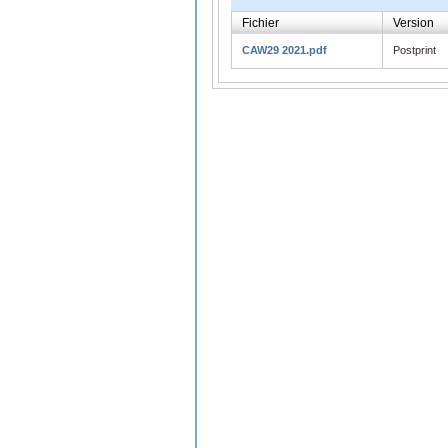
Fichier
Version
CAW29 2021.pdf
Postprint