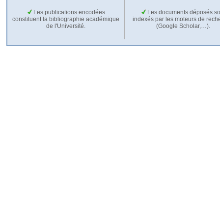
Les publications encodées
Les documents déposés so
constituent la bibliographie académique
indexés par les moteurs de rech
de l'Université.
(Google Scholar,…).