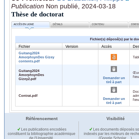
Publication
Non publié, 2024-03-18
Thèse de doctorat
ACCÈS EN LIGNE
DÉTAILS
CONTENU
STATI
Fichier(s) déposé(s) par le do
Fichier
Version
Accès
Des
Guitang2024
AmorphsynDes Gizey
Tab
contents.pdf
Guitang2024
Œuv
AmorphsynDes
l'œ
Demander un
Gizey2.pdf
tiré à part
Doc
Contrat.pdf
admi
Demander un
l'œ
tiré à part
Référencement
Visibilité
Les publications encodées
Les documents déposés so
constituent la bibliographie académique
indexés par les moteurs de rech
de l'Université.
(Google Scholar,…).