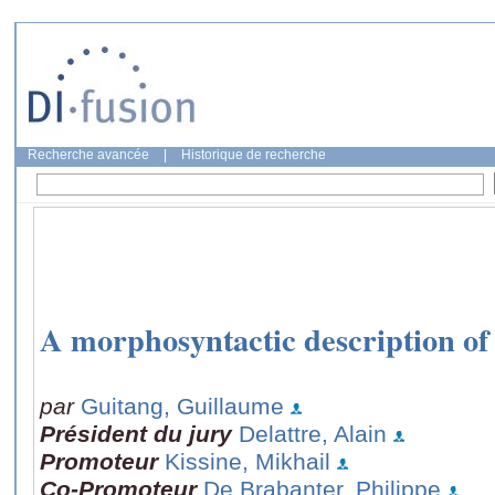
Recherche avancée
|
Historique de recherche
A morphosyntactic description of
par
Guitang, Guillaume
Président du jury
Delattre, Alain
Promoteur
Kissine, Mikhail
Co-Promoteur
De Brabanter, Philippe