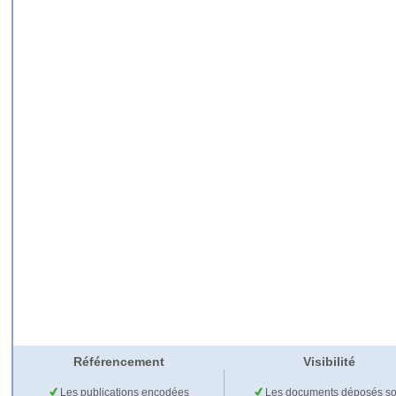
Référencement
Visibilité
Les publications encodées
Les documents déposés so