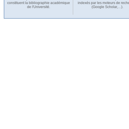
constituent la bibliographie académique
indexés par les moteurs de rech
de l'Université.
(Google Scholar,…).