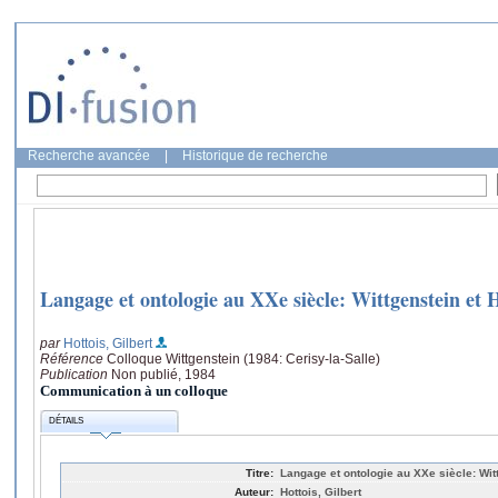
Recherche avancée
|
Historique de recherche
Langage et ontologie au XXe siècle: Wittgenstein et 
par
Hottois, Gilbert
Référence
Colloque Wittgenstein (1984: Cerisy-la-Salle)
Publication
Non publié, 1984
Communication à un colloque
DÉTAILS
Titre:
Langage et ontologie au XXe siècle: Wit
Auteur:
Hottois, Gilbert