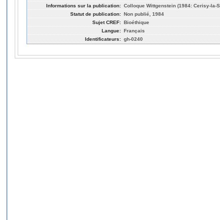
Informations sur la publication:
Colloque Wittgenstein (1984: Cerisy-la-S
Statut de publication:
Non publié, 1984
Sujet CREF:
Bioéthique
Langue:
Français
Identificateurs:
gh-0240