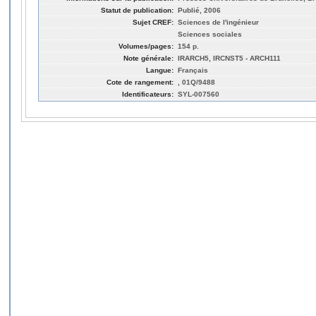
Statut de publication:
Publié, 2006
Sujet CREF:
Sciences de l'ingénieur
Sciences sociales
Volumes/pages:
154 p.
Note générale:
IRARCH5, IRCNST5 - ARCH111
Langue:
Français
Cote de rangement:
, 01Q/9488
Identificateurs:
SYL-007560