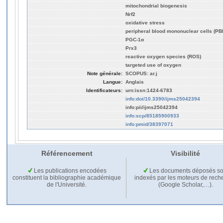
mitochondrial biogenesis
Nrf2
oxidative stress
peripheral blood mononuclear cells (P
PGC-1α
Prx3
reactive oxygen species (ROS)
targeted use of oxygen
Note générale:
SCOPUS: ar.j
Langue:
Anglais
Identificateurs:
urn:issn:1424-6783
info:doi/10.3390/ijms25042394
info:pii/ijms25042394
info:scp/85185900933
info:pmid/38397071
Référencement
Visibilité
Les publications encodées
Les documents déposés so
constituent la bibliographie académique
indexés par les moteurs de rech
de l'Université.
(Google Scholar,…).