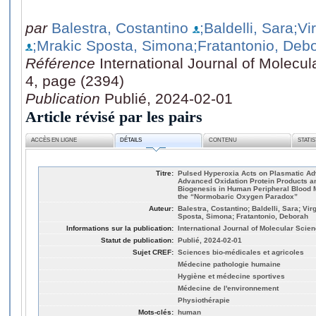
par
Balestra, Costantino
;Baldelli, Sara
;Vi
;Mrakic Sposta, Simona
;Fratantonio, Deb
Référence
International Journal of Molecu
4, page (2394)
Publication
Publié, 2024-02-01
Article révisé par les pairs
ACCÈS EN LIGNE
DÉTAILS
CONTENU
STATI
Titre:
Pulsed Hyperoxia Acts on Plasmatic A
Advanced Oxidation Protein Products a
Biogenesis in Human Peripheral Blood M
the “Normobaric Oxygen Paradox”
Auteur:
Balestra, Costantino; Baldelli, Sara; Vir
Sposta, Simona; Fratantonio, Deborah
Informations sur la publication:
International Journal of Molecular Scie
Statut de publication:
Publié, 2024-02-01
Sujet CREF:
Sciences bio-médicales et agricoles
Médecine pathologie humaine
Hygiène et médecine sportives
Médecine de l'environnement
Physiothérapie
Mots-clés:
human